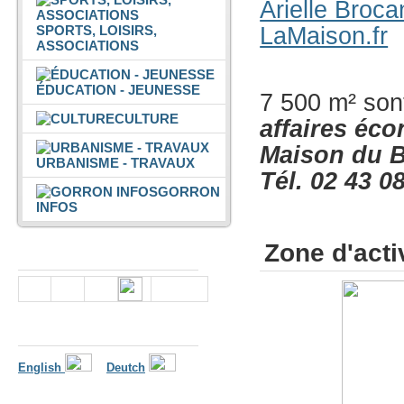
Arielle Broca
SPORTS, LOISIRS,
LaMaison.fr
ASSOCIATIONS
ÉDUCATION - JEUNESSE
7 500 m² sont
CULTURE
affaires éc
Maison du 
URBANISME - TRAVAUX
Tél.
02 43 0
GORRON
INFOS
Zone d'acti
Nous suivre
Langues
English
Deutch