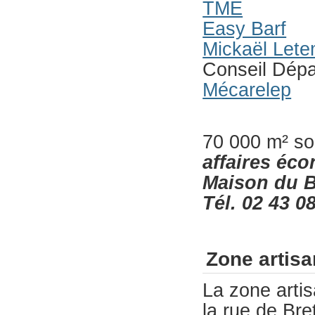
TME
Easy Barf
Mickaël Letem
Conseil Dépa
Mécarelep
70 000 m² son
affaires éc
Maison du 
Tél.
02 43 0
Zone artis
La zone artis
la rue de Bre