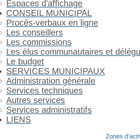
Espaces d'affichage
CONSEIL MUNICIPAL
Procès-verbaux en ligne
Les conseillers
Les commissions
Les élus communautaires et délég
Le budget
SERVICES MUNICIPAUX
Administration générale
Services techniques
Autres services
Services administratifs
LIENS
Année
Mois
Année
Mois
Zones d'acti
précédente
précédent
suivante
suivant
Gorron Infos