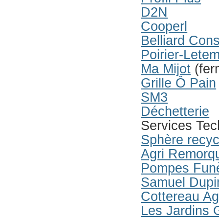
D2N
Cooperl
Belliard Cons
Poirier-Letem
Ma Mijot
(fer
Grille Ô Pain
SM3
Déchetterie
Services Te
Sphère recyc
Agri Remorqu
Pompes Funè
Samuel Dupi
Cottereau A
Les Jardins 