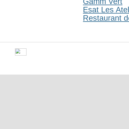
Gamm Vert
Esat Les Atel
Restaurant d
©
Ville de Gorron
- place Ma
10 50 - Fax : 09 70 29 16 05 -