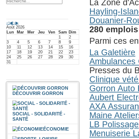
La Zone d'Act
Hayling-Islan
Agenda événements
Douanier-Ro
Août 2026
280 emplois
Lun
Mar
Mer
Jeu
Ven
Sam
Dim
1
2
Parmi ces ent
3
4
5
6
7
8
9
10
11
12
13
14
15
16
La Galetière
17
18
19
20
21
22
23
24
25
26
27
28
29
30
Ambulances 
31
Presses du 
Vivre à Gorron
Clinique vété
Gorron Auto 
DÉCOUVRIR GORRON
Aubert Elect
AXA Assura
Maine Atelier
SOCIAL - SOLIDARITÉ -
SANTÉ
LB Polissage
ÉCONOMIE
Menuiserie 