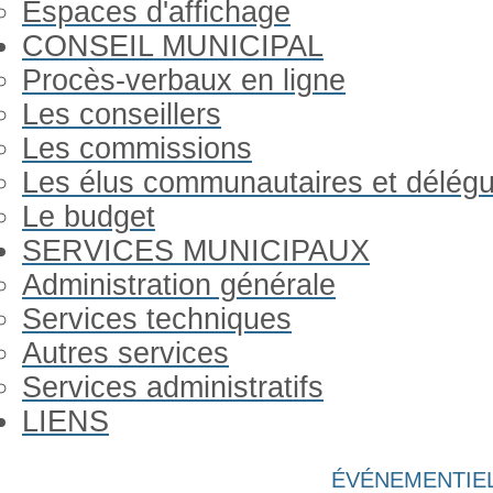
Espaces d'affichage
CONSEIL MUNICIPAL
Procès-verbaux en ligne
Les conseillers
Les commissions
Les élus communautaires et délég
Le budget
SERVICES MUNICIPAUX
Administration générale
Services techniques
Autres services
Services administratifs
LIENS
Année
Mois
Année
Mois
ÉVÉNEMENTIE
précédente
précédent
suivante
suivant
Gorron Infos