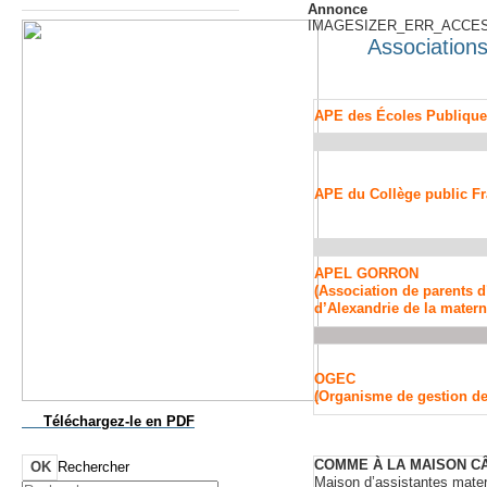
Annonce
IMAGESIZER_ERR_ACCE
Association
APE des Écoles Publiques
APE du Collège public Fra
APEL GORRON
(Association de parents d
d’Alexandrie de la matern
OGEC
(Organisme de gestion de
Téléchargez-le
en PDF
COMME À LA MAISON CÂ
OK
Rechercher
Maison d’assistantes mater