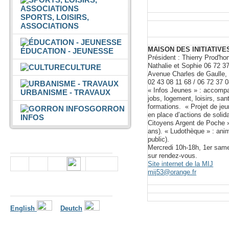
SPORTS, LOISIRS,
ASSOCIATIONS
MAISON DES INITIATIV
ÉDUCATION - JEUNESSE
Président : Thierry Prod'h
Nathalie et Sophie 06 72 3
CULTURE
Avenue Charles de Gaull
02 43 08 11 68 / 06 72 37 
« Infos Jeunes » : accompa
URBANISME - TRAVAUX
jobs, logement, loisirs, san
formations. « Projet de je
GORRON
en place d’actions de soli
INFOS
Citoyens Argent de Poche »
ans). « Ludothèque » : anim
public).
Nous suivre
Mercredi 10h-18h, 1er same
sur rendez-vous.
Site internet de la MIJ
mij53@orange.fr
Langues
English
Deutch