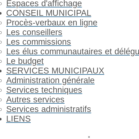
Espaces d'affichage
CONSEIL MUNICIPAL
Procès-verbaux en ligne
Les conseillers
Les commissions
Les élus communautaires et délég
Le budget
SERVICES MUNICIPAUX
Administration générale
Services techniques
Autres services
Services administratifs
LIENS
Année
Mois
Année
Mois
précédente
précédent
suivante
suivant
Gorron Infos
×