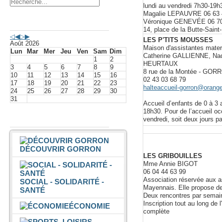
lundi au vendredi 7h30-19h3
Magalie LEPAUVRE 06 63 
Agenda événements
Véronique GENEVÉE 06 70
14, place de la Butte-Saint
LES P'TITS MOUSSES
Août 2026
Maison d'assistantes mater
Lun
Mar
Mer
Jeu
Ven
Sam
Dim
Catherine GALLIENNE, N
1
2
HEURTAUX
3
4
5
6
7
8
9
8 rue de la Montée - GOR
10
11
12
13
14
15
16
02 43 03 68 79
17
18
19
20
21
22
23
halteaccueil-gorron@orange
24
25
26
27
28
29
30
31
Accueil d’enfants de 0 à 3 
18h30. Pour de l’accueil oc
Vivre à Gorron
vendredi, soit deux jours p
DÉCOUVRIR GORRON
LES GRIBOUILLES
Mme Annie BIGOT
06 04 44 63 99
Association réservée aux 
SOCIAL - SOLIDARITÉ -
Mayennais. Elle propose de
SANTÉ
Deux rencontres par semai
Inscription tout au long de 
ÉCONOMIE
complète