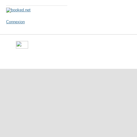
Météo
Connexion
©
Ville de Gorron
- place Ma
10 50 - Fax : 09 70 29 16 05 -