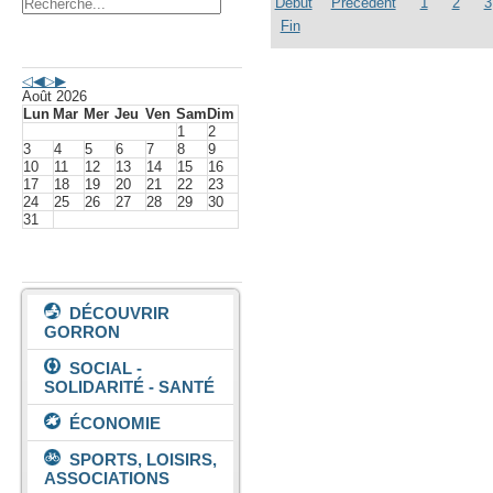
Début
Précédent
1
2
3
Fin
Agenda événements
Août 2026
Lun
Mar
Mer
Jeu
Ven
Sam
Dim
1
2
3
4
5
6
7
8
9
10
11
12
13
14
15
16
17
18
19
20
21
22
23
24
25
26
27
28
29
30
31
Vivre à Gorron
DÉCOUVRIR
GORRON
SOCIAL -
SOLIDARITÉ - SANTÉ
ÉCONOMIE
SPORTS, LOISIRS,
ASSOCIATIONS