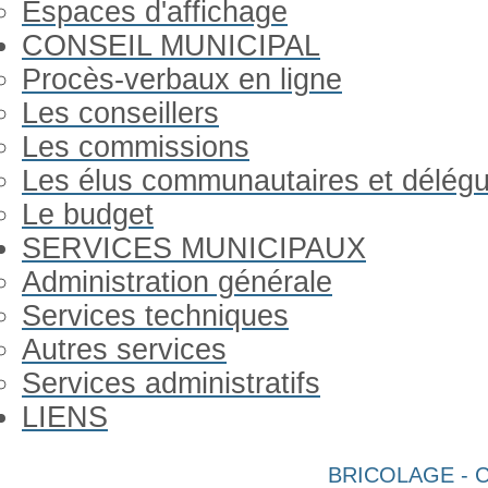
Espaces d'affichage
CONSEIL MUNICIPAL
Procès-verbaux en ligne
Les conseillers
Les commissions
Les élus communautaires et délég
Le budget
SERVICES MUNICIPAUX
Administration générale
Services techniques
Autres services
Services administratifs
LIENS
Année
Mois
Année
Mois
BRICOLAGE - 
précédente
précédent
suivante
suivant
Gorron Infos