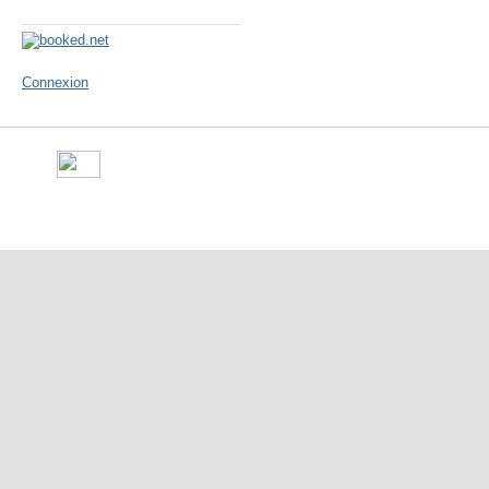
Météo
Connexion
©
Ville de Gorron
- place Ma
10 50 - Fax : 09 70 29 16 05 -