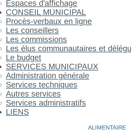
Espaces d'affichage
CONSEIL MUNICIPAL
Procès-verbaux en ligne
Les conseillers
Les commissions
Les élus communautaires et délég
Le budget
SERVICES MUNICIPAUX
Administration générale
Services techniques
Autres services
Services administratifs
LIENS
Année
Mois
Année
Mois
ALIMENTAIRE
précédente
précédent
suivante
suivant
Gorron Infos