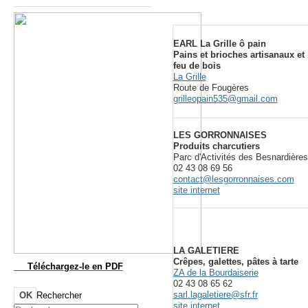
EARL La Grille ô pain
Pains et brioches artisanaux et 
feu de bois
La Grille
Route de Fougères
grilleopain535@gmail.com
LES GORRONNAISES
Produits charcutiers
Parc d'Activités des Besnardières
02 43 08 69 56
contact@lesgorronnaises.com
site internet
LA GALETIERE
Crêpes, galettes, pâtes à tarte
Téléchargez-le
en PDF
ZA de la Bourdaiserie
02 43 08 65 62
sarl.lagaletiere@sfr.fr
OK
Rechercher
site internet