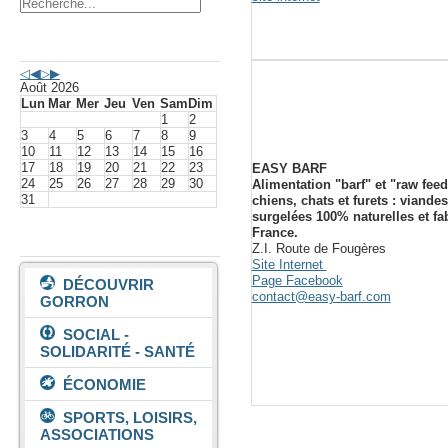
Agenda événements
Août 2026
Lun
Mar
Mer
Jeu
Ven
Sam
Dim
1
2
3
4
5
6
7
8
9
10
11
12
13
14
15
16
17
18
19
20
21
22
23
EASY BARF
24
25
26
27
28
29
30
Alimentation "barf" et "raw fee
31
chiens, chats et furets : viandes
surgelées 100% naturelles et fa
France.
Vivre à Gorron
Z.I. Route de Fougères
Site Internet
Page Facebook
DÉCOUVRIR
contact@easy-barf.com
GORRON
SOCIAL -
SOLIDARITÉ - SANTÉ
ÉCONOMIE
SPORTS, LOISIRS,
ASSOCIATIONS