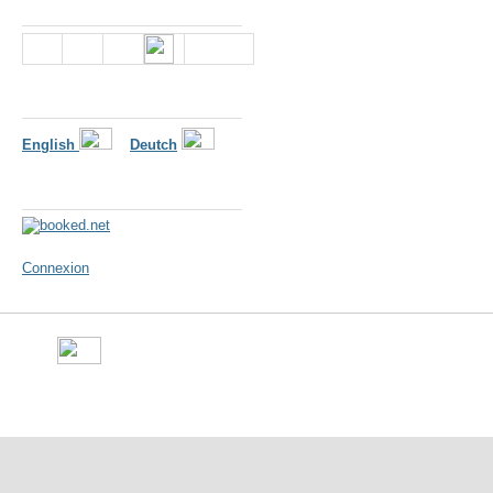
Nous suivre
Langues
English
Deutch
Météo
Connexion
©
Ville de Gorron
- place Ma
10 50 - Fax : 09 70 29 16 05 -