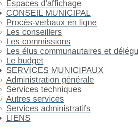
Espaces d'affichage
CONSEIL MUNICIPAL
Procès-verbaux en ligne
Les conseillers
Les commissions
Les élus communautaires et délég
Le budget
SERVICES MUNICIPAUX
Administration générale
Services techniques
Autres services
Services administratifs
LIENS
Année
Mois
Année
Mois
précédente
précédent
suivante
suivant
Gorron Infos