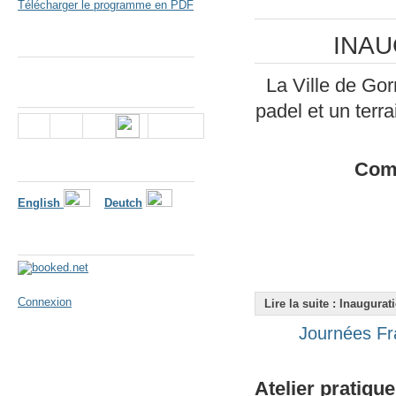
Télécharger le programme en PDF
INAU
Parc de Loisirs
La Ville de Gor
Nous suivre
padel et un terra
Langues
Comp
English
Deutch
Météo
Connexion
Lire la suite : Inaugura
Journées Fr
Atelier pratiq