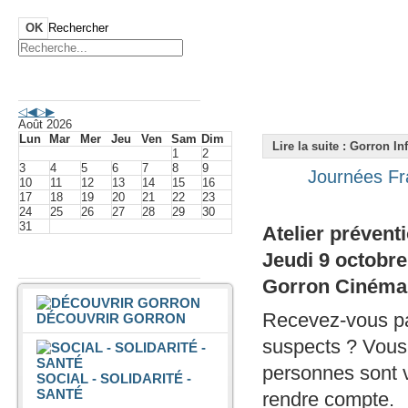
OK
Rechercher
Agenda événements
Août 2026
Lun
Mar
Mer
Jeu
Ven
Sam
Dim
Lire la suite : Gorron I
1
2
3
4
5
6
7
8
9
Journées Fr
10
11
12
13
14
15
16
17
18
19
20
21
22
23
24
25
26
27
28
29
30
31
Atelier prévent
Jeudi 9 octobre
Vivre à Gorron
Gorron Cinéma
Recevez-vous pa
DÉCOUVRIR GORRON
suspects ? Vous
personnes sont v
SOCIAL - SOLIDARITÉ -
SANTÉ
rendre compte.