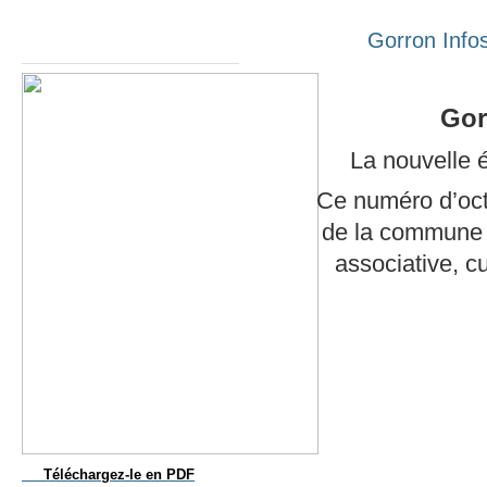
Année
Mois
Année
Mois
Gorron Info
précédente
précédent
suivante
suivant
Gorron Infos
Gor
La nouvelle 
Ce numéro d’octo
de la commune : 
associative, c
Téléchargez-le
en PDF