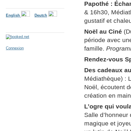
Papothé : Éch
Langues
& 16h30, Médiat
English
Deutch
gustatif et chal
Météo
Noël au Ciné
(D
période avec une 
famille.
Programm
Connexion
Rendez-vous Sp
Des cadeaux au
Médiathèque) : L
Noël, écoutent de
création en mai
L’ogre qui voula
Salle d’honneur 
magique et joye