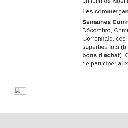
un lutin de Noël 
Les commerçan
Semaines Comm
Décembre, Comme
Gorronnais, ces
superbes lots (bi
bons d'achat
).
de participer aux
©
Ville de Gorron
- place Ma
10 50 - Fax : 09 70 29 16 05 -