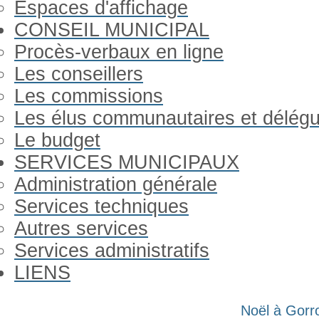
Espaces d'affichage
CONSEIL MUNICIPAL
Procès-verbaux en ligne
Les conseillers
Les commissions
Les élus communautaires et délég
Le budget
SERVICES MUNICIPAUX
Administration générale
Services techniques
Autres services
Services administratifs
LIENS
Année
Mois
Année
Mois
Noël à Gorr
précédente
précédent
suivante
suivant
Gorron Infos