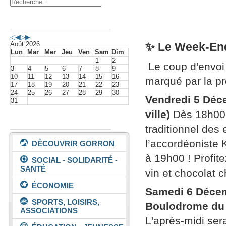
Agenda événements
Août 2026
✨ Le Week-End 
Lun
Mar
Mer
Jeu
Ven
Sam
Dim
1
2
Le coup d'envoi
3
4
5
6
7
8
9
10
11
12
13
14
15
16
marqué par la p
17
18
19
20
21
22
23
24
25
26
27
28
29
30
Vendredi 5 Déc
31
ville)
Dès 18h00, 
Vivre à Gorron
traditionnel des
l’accordéoniste 
DÉCOUVRIR GORRON
à 19h00 ! Profit
SOCIAL - SOLIDARITÉ -
SANTÉ
vin et chocolat 
ÉCONOMIE
Samedi 6 Décem
SPORTS, LOISIRS,
Boulodrome du
ASSOCIATIONS
L'après-midi ser