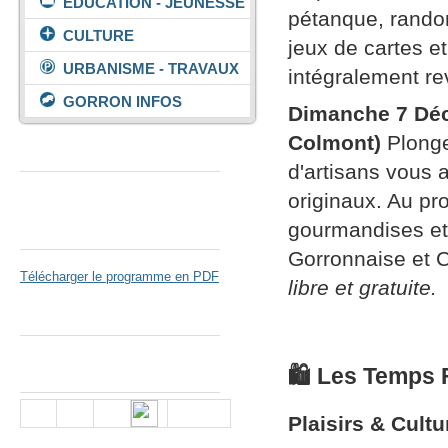
ÉDUCATION - JEUNESSE
pétanque, rando
CULTURE
jeux de cartes e
URBANISME - TRAVAUX
intégralement re
GORRON INFOS
Dimanche 7 Déc
Colmont)
Plonge
Espace Colmont
d'artisans vous
originaux. Au pr
gourmandises et
Gorron Cinéma
Gorronnaise et C
Télécharger le programme en PDF
libre et gratuite.
Parc de Loisirs
🛍️ Les Temps 
Nous suivre
Plaisirs & Cultu